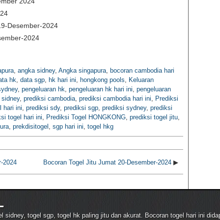
sember 2024
024
 19-Desember-2024
esember-2024
apura
,
angka sidney
,
Angka singapura
,
bocoran cambodia hari
ata hk
,
data sgp
,
hk hari ini
,
hongkong pools
,
Keluaran
sydney
,
pengeluaran hk
,
pengeluaran hk hari ini
,
pengeluaran
 sidney
,
prediksi cambodia
,
prediksi cambodia hari ini
,
Prediksi
 hari ini
,
prediksi sdy
,
prediksi sgp
,
prediksi sydney
,
prediksi
si togel hari ini
,
Prediksi Togel HONGKONG
,
prediksi togel jitu
,
pura
,
prekdisitogel
,
sgp hari ini
,
togel hkg
r-2024
Bocoran Togel Jitu Jumat 20-Desember-2024
▶
L
idney, togel sgp, togel hk paling jitu dan akurat. Bocoran togel hari ini did