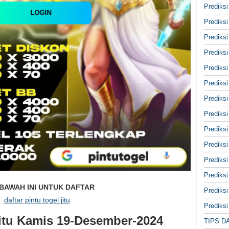
Prediks
LOGIN
Prediks
Prediks
Prediks
Prediks
Prediks
Prediksi
Prediksi
Prediks
Prediks
Prediks
Prediksi
 BAWAH INI UNTUK DAFTAR
Prediksi
Prediks
itu Kamis 19-Desember-2024
TIPS D