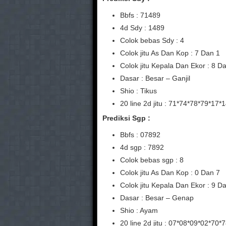
Bbfs : 71489
4d Sdy : 1489
Colok bebas Sdy : 4
Colok jitu As Dan Kop : 7 Dan 1
Colok jitu Kepala Dan Ekor : 8 D
Dasar : Besar – Ganjil
Shio : Tikus
20 line 2d jitu : 71*74*78*79*1
Prediksi Sgp :
Bbfs : 07892
4d sgp : 7892
Colok bebas sgp : 8
Colok jitu As Dan Kop : 0 Dan 7
Colok jitu Kepala Dan Ekor : 9 D
Dasar : Besar – Genap
Shio : Ayam
20 line 2d jitu : 07*08*09*02*7