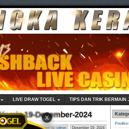
LIVE DRAW TOGEL
TIPS DAN TRIK BERMAIN 
u Kamis 19-Desember-2024
Katego
X
Prediks
Posted by
admin
Desember 19, 2024