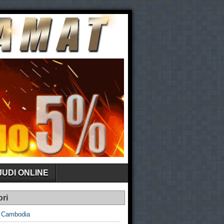
JUDI ONLINE
ri
i Cambodia