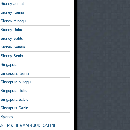
i Sidney Jumat
i Sidney Kamis
i Sidney Minggu
i Sidney Rabu
i Sidney Sabtu
i Sidney Selasa
 Sidney Senin
 Singapura
i Singapura Kamis
i Singapura Minggu
i Singapura Rabu
 Singapura Sabtu
 Singapura Senin
i Sydney
AN TRIK BERMAIN JUDI ONLINE