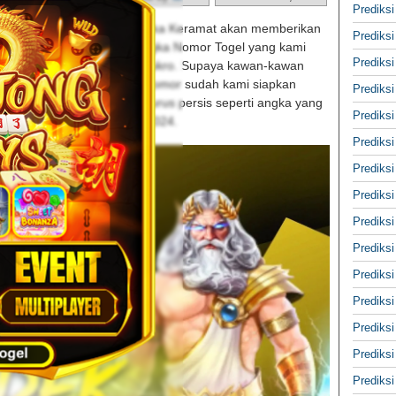
Prediks
ber-2024
, Kami admin Angka Keramat akan memberikan
Prediks
iksi Sgp dan prediksi Hk. Angka Nomor Togel yang kami
Prediks
 juga diberikan oleh mbah sukro. Supaya kawan-kawan
ri ini. Di bawah ini nomor-nomor sudah kami siapkan
Prediks
 balik atau langsung di beli lurus persis seperti angka yang
Prediks
 Togel Kamis 19-Desember-2024.
Prediks
Prediks
Prediks
Prediks
Prediks
Prediks
Prediks
Prediks
Prediks
Prediks