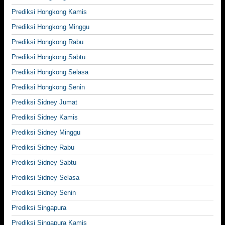
Prediksi Hongkong Kamis
Prediksi Hongkong Minggu
Prediksi Hongkong Rabu
Prediksi Hongkong Sabtu
Prediksi Hongkong Selasa
Prediksi Hongkong Senin
Prediksi Sidney Jumat
Prediksi Sidney Kamis
Prediksi Sidney Minggu
Prediksi Sidney Rabu
Prediksi Sidney Sabtu
Prediksi Sidney Selasa
Prediksi Sidney Senin
Prediksi Singapura
Prediksi Singapura Kamis