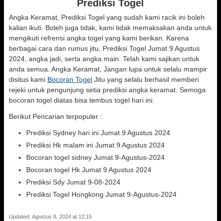
Prediksi Togel
Angka Keramat, Prediksi Togel yang sudah kami racik ini boleh
kalian ikuti. Boleh juga tidak, kami tidak memaksakan anda untuk
mengikuti refrensi angka togel yang kami berikan. Karena
berbagai cara dan rumus jitu, Prediksi Togel Jumat 9 Agustus
2024, angka jadi, serta angka main. Telah kami sajikan untuk
anda semua. Angka Keramat, Jangan lupa untuk selalu mampir
disitus kami
Bocoran Togel
Jitu yang selalu berhasil memberi
rejeki untuk pengunjung setia prediksi angka keramat. Semoga
bocoran togel diatas bisa tembus togel hari ini.
Berikut Pencarian terpopuler :
Prediksi Sydney hari ini Jumat 9 Agustus 2024
Prediksi Hk malam ini Jumat 9 Agustus 2024
Bocoran togel sidney Jumat 9-Agustus-2024
Bocoran togel Hk Jumat 9 Agustus 2024
Prediksi Sdy Jumat 9-08-2024
Prediksi Togel Hongkong Jumat 9-Agustus-2024
Updated: Agustus 8, 2024 at 12:15