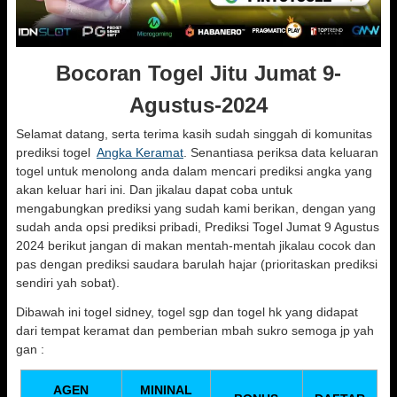
Bocoran Togel Jitu Jumat 9-
Agustus-2024
Selamat datang, serta terima kasih sudah singgah di komunitas
prediksi togel
Angka Keramat
. Senantiasa periksa data keluaran
togel untuk menolong anda dalam mencari prediksi angka yang
akan keluar hari ini. Dan jikalau dapat coba untuk
mengabungkan prediksi yang sudah kami berikan, dengan yang
sudah anda opsi prediksi pribadi, Prediksi Togel Jumat 9 Agustus
2024 berikut jangan di makan mentah-mentah jikalau cocok dan
pas dengan prediksi saudara barulah hajar (prioritaskan prediksi
sendiri yah sobat).
Dibawah ini togel sidney, togel sgp dan togel hk yang didapat
dari tempat keramat dan pemberian mbah sukro semoga jp yah
gan :
AGEN
MININAL