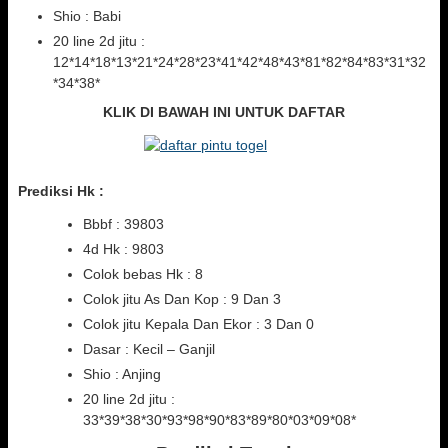
Shio : Babi
20 line 2d jitu :
12*14*18*13*21*24*28*23*41*42*48*43*81*82*84*83*31*32
*34*38*
KLIK DI BAWAH INI UNTUK DAFTAR
Prediksi Hk :
Bbbf : 39803
4d Hk : 9803
Colok bebas Hk : 8
Colok jitu As Dan Kop : 9 Dan 3
Colok jitu Kepala Dan Ekor : 3 Dan 0
Dasar : Kecil – Ganjil
Shio : Anjing
20 line 2d jitu :
33*39*38*30*93*98*90*83*89*80*03*09*08*