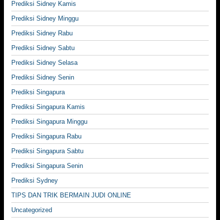
Prediksi Sidney Kamis
Prediksi Sidney Minggu
Prediksi Sidney Rabu
Prediksi Sidney Sabtu
Prediksi Sidney Selasa
Prediksi Sidney Senin
Prediksi Singapura
Prediksi Singapura Kamis
Prediksi Singapura Minggu
Prediksi Singapura Rabu
Prediksi Singapura Sabtu
Prediksi Singapura Senin
Prediksi Sydney
TIPS DAN TRIK BERMAIN JUDI ONLINE
Uncategorized