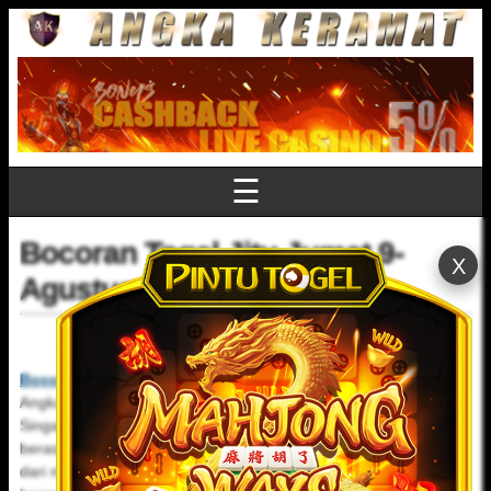
☰
Bocoran Togel Jitu Jumat 9-
X
Agustus-2024
Posted by
admin
Agustus 9, 2024
Bocoran Togel
Jitu Jumat 9-Agustus-2024
, Kami admin
Angka Keramat akan memberikan prediksi Sidney, prediksi
Singapura dan prediksi Hk. Angka-angka togel yang kami dapat
berasal dari sebuah tempat yang keramat dan juga pemberian
dari mbah sukro. Agar para temen-temen bisa tembus togel