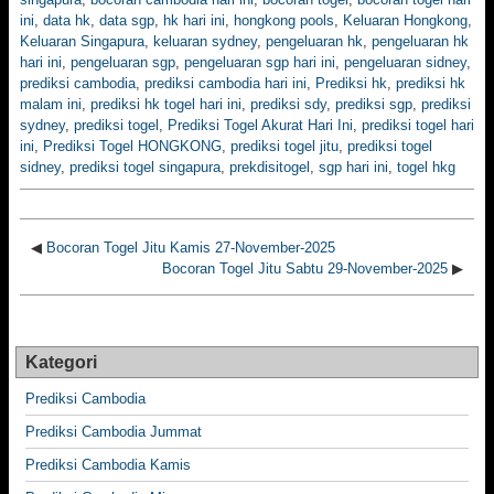
ini
,
data hk
,
data sgp
,
hk hari ini
,
hongkong pools
,
Keluaran Hongkong
,
Keluaran Singapura
,
keluaran sydney
,
pengeluaran hk
,
pengeluaran hk
hari ini
,
pengeluaran sgp
,
pengeluaran sgp hari ini
,
pengeluaran sidney
,
prediksi cambodia
,
prediksi cambodia hari ini
,
Prediksi hk
,
prediksi hk
malam ini
,
prediksi hk togel hari ini
,
prediksi sdy
,
prediksi sgp
,
prediksi
sydney
,
prediksi togel
,
Prediksi Togel Akurat Hari Ini
,
prediksi togel hari
ini
,
Prediksi Togel HONGKONG
,
prediksi togel jitu
,
prediksi togel
sidney
,
prediksi togel singapura
,
prekdisitogel
,
sgp hari ini
,
togel hkg
◀
Bocoran Togel Jitu Kamis 27-November-2025
Bocoran Togel Jitu Sabtu 29-November-2025
▶
Kategori
Prediksi Cambodia
Prediksi Cambodia Jummat
Prediksi Cambodia Kamis