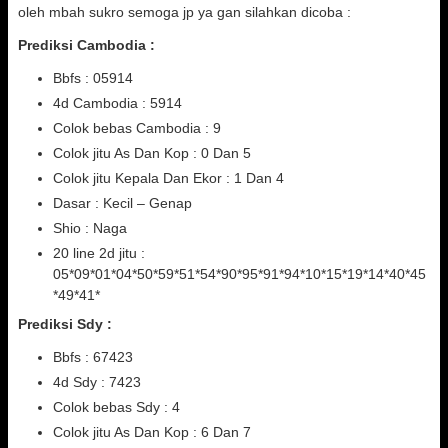
oleh mbah sukro semoga jp ya gan silahkan dicoba :
Prediksi Cambodia :
Bbfs : 05914
4d Cambodia : 5914
Colok bebas Cambodia : 9
Colok jitu As Dan Kop : 0 Dan 5
Colok jitu Kepala Dan Ekor : 1 Dan 4
Dasar : Kecil – Genap
Shio : Naga
20 line 2d jitu :
05*09*01*04*50*59*51*54*90*95*91*94*10*15*19*14*40*45
*49*41*
Prediksi Sdy :
Bbfs : 67423
4d Sdy : 7423
Colok bebas Sdy : 4
Colok jitu As Dan Kop : 6 Dan 7