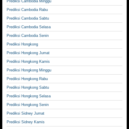
Prediksi Cambodia Minggu
Prediksi Cambodia Rabu
Prediksi Cambodia Sabtu
Prediksi Cambodia Selasa
Prediksi Cambodia Senin
Prediksi Hongkong
Prediksi Hongkong Jumat
Prediksi Hongkong Kamis
Prediksi Hongkong Minggu
Prediksi Hongkong Rabu
Prediksi Hongkong Sabtu
Prediksi Hongkong Selasa
Prediksi Hongkong Senin
Prediksi Sidney Jumat
Prediksi Sidney Kamis