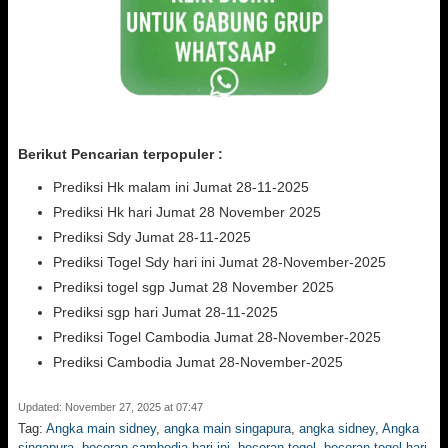
Berikut Pencarian terpopuler :
Prediksi Hk malam ini Jumat 28-11-2025
Prediksi Hk hari Jumat 28 November 2025
Prediksi Sdy Jumat 28-11-2025
Prediksi Togel Sdy hari ini Jumat 28-November-2025
Prediksi togel sgp Jumat 28 November 2025
Prediksi sgp hari Jumat 28-11-2025
Prediksi Togel Cambodia Jumat 28-November-2025
Prediksi Cambodia Jumat 28-November-2025
Updated: November 27, 2025 at 07:47
Tag:
Angka main sidney
,
angka main singapura
,
angka sidney
,
Angka
singapura
,
bocoran cambodia hari ini
,
bocoran togel
,
bocoran togel hari