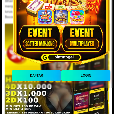
dihari ini. Di bawah ini nomor-nomor sudah kami siapkan
menjadi 4 angka jitu, bisa kalian bolak balik atau langsung di beli
lurus persis seperti angka yang sudah kami berikan. Berikut
Bocoran Togel Jumat 20-Juni-2025.
DAFTAR
LOGIN