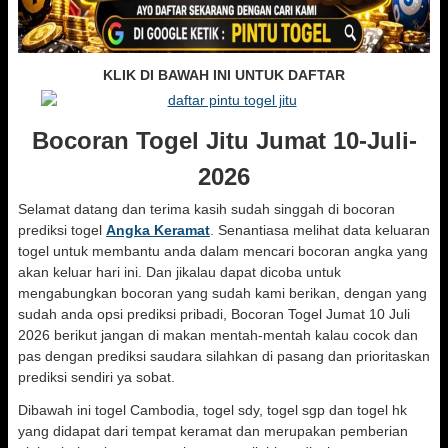
KLIK DI BAWAH INI UNTUK DAFTAR
Bocoran Togel Jitu Jumat 10-Juli-
2026
Selamat datang dan terima kasih sudah singgah di bocoran
prediksi togel
Angka Keramat
. Senantiasa melihat data keluaran
togel untuk membantu anda dalam mencari bocoran angka yang
akan keluar hari ini. Dan jikalau dapat dicoba untuk
mengabungkan bocoran yang sudah kami berikan, dengan yang
sudah anda opsi prediksi pribadi, Bocoran Togel Jumat 10 Juli
2026 berikut jangan di makan mentah-mentah kalau cocok dan
pas dengan prediksi saudara silahkan di pasang dan prioritaskan
prediksi sendiri ya sobat.
Dibawah ini togel Cambodia, togel sdy, togel sgp dan togel hk
yang didapat dari tempat keramat dan merupakan pemberian