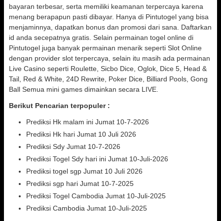
bayaran terbesar, serta memiliki keamanan terpercaya karena
menang berapapun pasti dibayar. Hanya di Pintutogel yang bisa
menjaminnya, dapatkan bonus dan promosi dari sana. Daftarkan
id anda secepatnya gratis. Selain permainan togel online di
Pintutogel juga banyak permainan menarik seperti Slot Online
dengan provider slot terpercaya, selain itu masih ada permainan
Live Casino seperti Roulette, Sicbo Dice, Oglok, Dice 5, Head &
Tail, Red & White, 24D Rewrite, Poker Dice, Billiard Pools, Gong
Ball Semua mini games dimainkan secara LIVE.
Berikut Pencarian terpopuler :
Prediksi Hk malam ini Jumat 10-7-2026
Prediksi Hk hari Jumat 10 Juli 2026
Prediksi Sdy Jumat 10-7-2026
Prediksi Togel Sdy hari ini Jumat 10-Juli-2026
Prediksi togel sgp Jumat 10 Juli 2026
Prediksi sgp hari Jumat 10-7-2025
Prediksi Togel Cambodia Jumat 10-Juli-2025
Prediksi Cambodia Jumat 10-Juli-2025