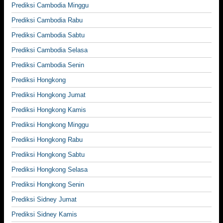
Prediksi Cambodia Minggu
Prediksi Cambodia Rabu
Prediksi Cambodia Sabtu
Prediksi Cambodia Selasa
Prediksi Cambodia Senin
Prediksi Hongkong
Prediksi Hongkong Jumat
Prediksi Hongkong Kamis
Prediksi Hongkong Minggu
Prediksi Hongkong Rabu
Prediksi Hongkong Sabtu
Prediksi Hongkong Selasa
Prediksi Hongkong Senin
Prediksi Sidney Jumat
Prediksi Sidney Kamis