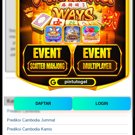
ANGKA KERAMAT, Trik Agar Menang Togel Keluaran 4D
Singapura – Selain ada 2D dalam togel singapura, ada banyak cara
menang togel 4D Singapura yang sekarang banyak digunakan oleh
para pemain Togel Indonesia. Bermain pasaran togel 4D dalam
permainan togel singapura tentu saja bukan satu hal yang mudah
untuk kita lakukan selama ini. Namun dalam dunia togel tidak […]
Read Post
Kategori
DAFTAR
LOGIN
Prediksi Cambodia
Prediksi Cambodia Jummat
Prediksi Cambodia Kamis