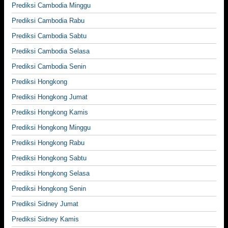
Prediksi Cambodia Minggu
Prediksi Cambodia Rabu
Prediksi Cambodia Sabtu
Prediksi Cambodia Selasa
Prediksi Cambodia Senin
Prediksi Hongkong
Prediksi Hongkong Jumat
Prediksi Hongkong Kamis
Prediksi Hongkong Minggu
Prediksi Hongkong Rabu
Prediksi Hongkong Sabtu
Prediksi Hongkong Selasa
Prediksi Hongkong Senin
Prediksi Sidney Jumat
Prediksi Sidney Kamis