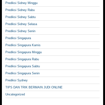
Prediksi Sidney Minggu
Prediksi Sidney Rabu
Prediksi Sidney Sabtu
Prediksi Sidney Selasa
Prediksi Sidney Senin
Prediksi Singapura
Prediksi Singapura Kamis
Prediksi Singapura Minggu
Prediksi Singapura Rabu
Prediksi Singapura Sabtu
Prediksi Singapura Senin
Prediksi Sydney
TIPS DAN TRIK BERMAIN JUDI ONLINE
Uncategorized