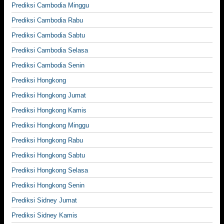
Prediksi Cambodia Minggu
Prediksi Cambodia Rabu
Prediksi Cambodia Sabtu
Prediksi Cambodia Selasa
Prediksi Cambodia Senin
Prediksi Hongkong
Prediksi Hongkong Jumat
Prediksi Hongkong Kamis
Prediksi Hongkong Minggu
Prediksi Hongkong Rabu
Prediksi Hongkong Sabtu
Prediksi Hongkong Selasa
Prediksi Hongkong Senin
Prediksi Sidney Jumat
Prediksi Sidney Kamis