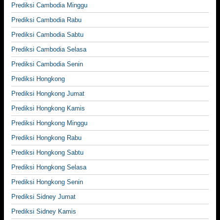
Prediksi Cambodia Minggu
Prediksi Cambodia Rabu
Prediksi Cambodia Sabtu
Prediksi Cambodia Selasa
Prediksi Cambodia Senin
Prediksi Hongkong
Prediksi Hongkong Jumat
Prediksi Hongkong Kamis
Prediksi Hongkong Minggu
Prediksi Hongkong Rabu
Prediksi Hongkong Sabtu
Prediksi Hongkong Selasa
Prediksi Hongkong Senin
Prediksi Sidney Jumat
Prediksi Sidney Kamis